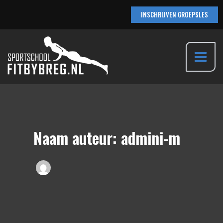
Ga
INSCHRIJVEN GROEPSLES
naar
de
inhoud
Main
Menu
Naam auteur: admini-m