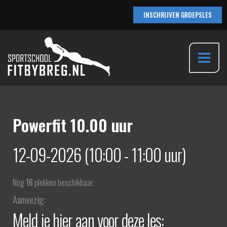
Ga
INSCHRIJVEN GROEPSLES
naar
de
inhoud
Main
Menu
Powerfit 10.00 uur
12-09-2026 (10:00 - 11:00 uur)
Nog
16
plekken beschikbaar.
Aanwezig:
Meld je hier aan voor deze les: