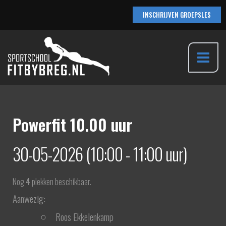
Ga
INSCHRIJVEN GROEPSLES
naar
de
inhoud
Main
Menu
Powerfit 10.00 uur
30-05-2026 (10:00 - 11:00 uur)
Nog
4
plekken beschikbaar.
Aanwezig:
Roos Ekkelenkamp