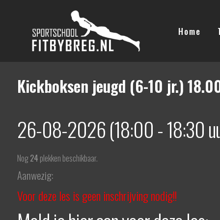
Ga
naar
Home
de
inhoud
Kickboksen jeugd (6-10 jr.) 18.0
26-08-2026 (18:00 - 18:30 uu
Nog
24
plekken beschikbaar.
Aanwezig:
Voor deze les is geen inschrijving nodig!!