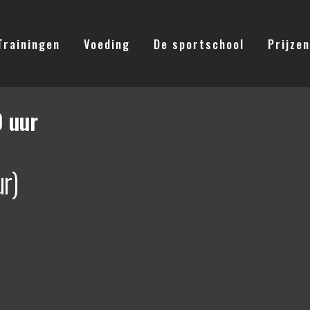
Trainingen
Voeding
De sportschool
Prijzen
0 uur
r)