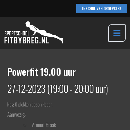
Ga
INSCHRIJVEN GROEPSLES
naar
de
inhoud
Main
Menu
Powerfit 19.00 uur
27-12-2023 (19:00 - 20:00 uur)
Nog
0
plekken beschikbaar.
Aanwezig:
Arnoud Braak