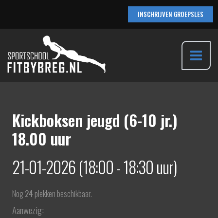
Ga
INSCHRIJVEN GROEPSLES
naar
de
inhoud
Main
Menu
Kickboksen jeugd (6-10 jr.)
18.00 uur
21-01-2026 (18:00 - 18:30 uur)
Nog
24
plekken beschikbaar.
Aanwezig: