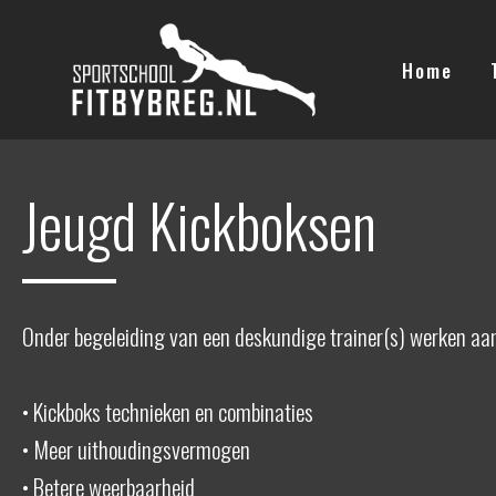
Ga
naar
Home
de
inhoud
Jeugd Kickboksen
Onder begeleiding van een deskundige trainer(s) werken aa
• Kickboks technieken en combinaties
• Meer uithoudingsvermogen
• Betere weerbaarheid