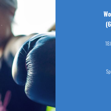
Wo
(6
18.
Sp