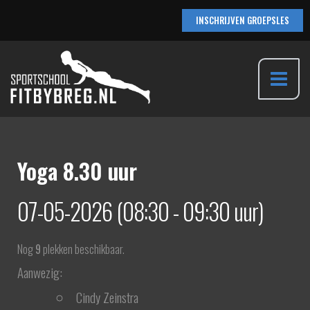
Ga
INSCHRIJVEN GROEPSLES
naar
de
inhoud
Main
Menu
Yoga 8.30 uur
07-05-2026 (08:30 - 09:30 uur)
Nog
9
plekken beschikbaar.
Aanwezig:
Cindy Zeinstra