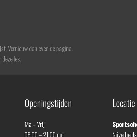
ijst, Vernieuw dan even de pagina.
 deze les.
Openingstijden
Locatie
Ma – Vrij
Sportscho
08.00 – 21.00 uur
Nijverheid