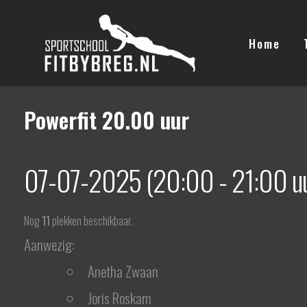
Ga
naar
Home
de
inhoud
Powerfit 20.00 uur
07-07-2025 (20:00 - 21:00 uu
Nog
11
plekken beschikbaar.
Aanwezig:
Anetha Zwaan
Joris Roskam