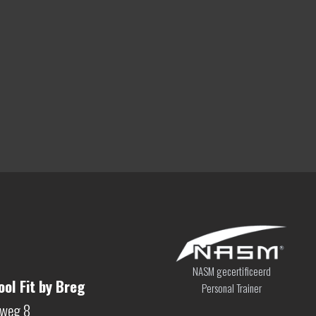
NASM gecertificeerd
ol Fit by Breg
Personal Trainer
sweg 8