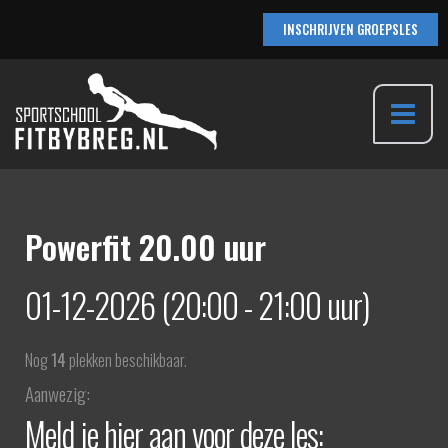
Ga
INSCHRIJVEN GROEPSLES
naar
de
inhoud
Main
Menu
Powerfit 20.00 uur
01-12-2026 (20:00 - 21:00 uur)
Nog
14
plekken beschikbaar.
Aanwezig:
Meld je hier aan voor deze les: