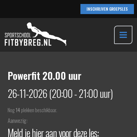
Ga
INSCHRIJVEN GROEPSLES
naar
de
inhoud
Main
Menu
Powerfit 20.00 uur
26-11-2026 (20:00 - 21:00 uur)
Nog
14
plekken beschikbaar.
Aanwezig:
Meld je hier aan voor deze les: