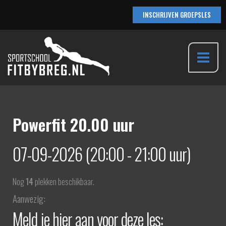
Ga
INSCHRIJVEN GROEPSLES
naar
de
inhoud
Main
Menu
Powerfit 20.00 uur
07-09-2026 (20:00 - 21:00 uur)
Nog
14
plekken beschikbaar.
Aanwezig:
Meld je hier aan voor deze les: