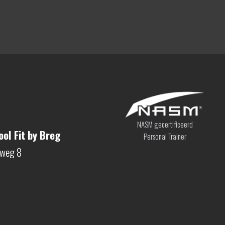
NASM gecertificeerd
ol Fit by Breg
Personal Trainer
sweg 8