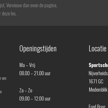
ijst, Vernieuw dan even de pagina.
 deze les.
Openingstijden
Locatie
Ma – Vrij
Sportscho
08.00 – 21.00 uur
Nijverheid
er om
1671 GC
Medemblik
Za – Zo
en
09.00 – 12.00 uur
Fred Breg