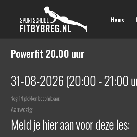
Ga
naar
Home
de
inhoud
Powerfit 20.00 uur
31-08-2026 (20:00 - 21:00 u
Nog
14
plekken beschikbaar.
Aanwezig:
Meld je hier aan voor deze les: