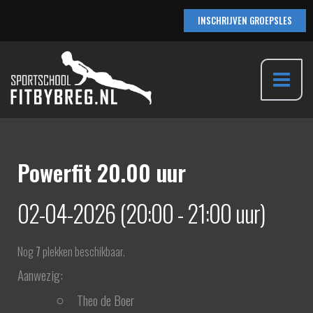
Ga
INSCHRIJVEN GROEPSLES
naar
de
inhoud
Main
Menu
Powerfit 20.00 uur
02-04-2026 (20:00 - 21:00 uur)
Nog
7
plekken beschikbaar.
Aanwezig:
Theo de Boer