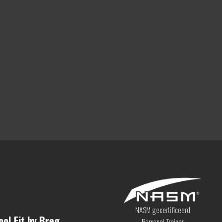
NASM gecertificeerd
ol Fit by Breg
Personal Trainer