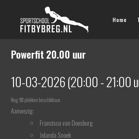
Ga
naar
Home
de
inhoud
Powerfit 20.00 uur
10-03-2026 (20:00 - 21:00 u
Nog
10
plekken beschikbaar.
Aanwezig:
Francisca van Doesburg
Jolanda Snoek