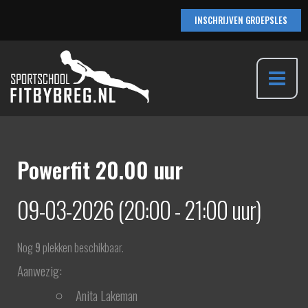
Ga
INSCHRIJVEN GROEPSLES
naar
de
inhoud
Main
Menu
Powerfit 20.00 uur
09-03-2026 (20:00 - 21:00 uur)
Nog
9
plekken beschikbaar.
Aanwezig:
Anita Lakeman