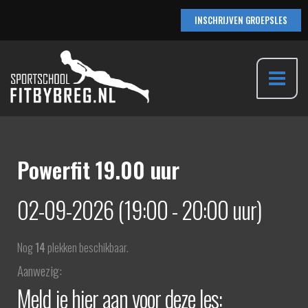
Ga
INSCHRIJVEN GROEPSLES
naar
de
inhoud
Main
Menu
Powerfit 19.00 uur
02-09-2026 (19:00 - 20:00 uur)
Nog
14
plekken beschikbaar.
Aanwezig:
Meld je hier aan voor deze les: