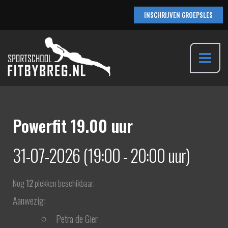
Ga
INSCHRIJVEN GROEPSLES
naar
de
inhoud
Main
Menu
Powerfit 19.00 uur
31-07-2026 (19:00 - 20:00 uur)
Nog
12
plekken beschikbaar.
Aanwezig:
Petra de Gier