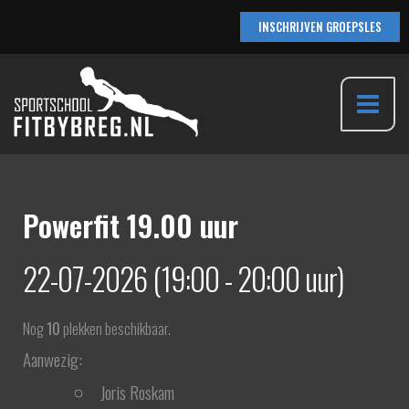
Ga
INSCHRIJVEN GROEPSLES
naar
de
inhoud
Main
Menu
Powerfit 19.00 uur
22-07-2026 (19:00 - 20:00 uur)
Nog
10
plekken beschikbaar.
Aanwezig:
Joris Roskam