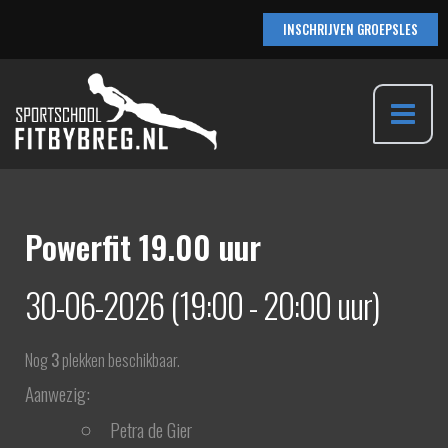
Ga
INSCHRIJVEN GROEPSLES
naar
de
inhoud
Main
Menu
Powerfit 19.00 uur
30-06-2026 (19:00 - 20:00 uur)
Nog
3
plekken beschikbaar.
Aanwezig:
Petra de Gier