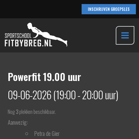
Ga
INSCHRIJVEN GROEPSLES
naar
de
inhoud
Main
Menu
Powerfit 19.00 uur
09-06-2026 (19:00 - 20:00 uur)
Nog
3
plekken beschikbaar.
Aanwezig:
Petra de Gier