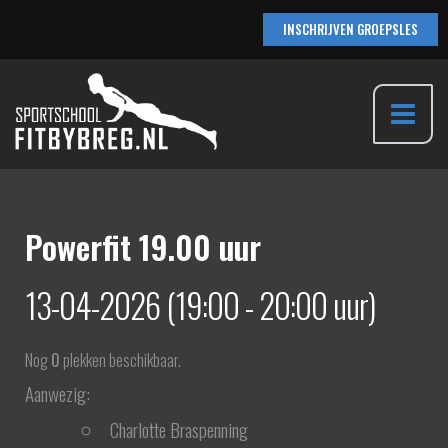
Ga
INSCHRIJVEN GROEPSLES
naar
de
inhoud
Main
Menu
Powerfit 19.00 uur
13-04-2026 (19:00 - 20:00 uur)
Nog
0
plekken beschikbaar.
Aanwezig:
Charlotte Braspenning