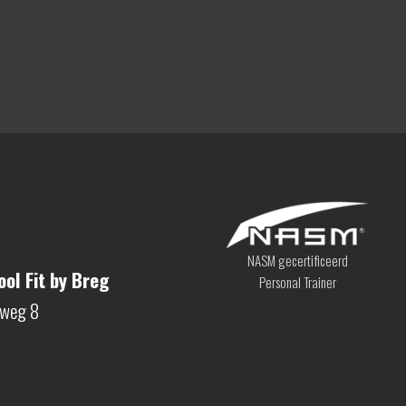
NASM gecertificeerd
ol Fit by Breg
Personal Trainer
sweg 8