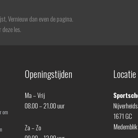
ijst, Vernieuw dan even de pagina.
 deze les.
Openingstijden
Locatie
Ma – Vrij
Sportscho
08.00 – 21.00 uur
Nijverheid
er om
1671 GC
Medemblik
Za – Zo
en
09.00 – 12.00 uur