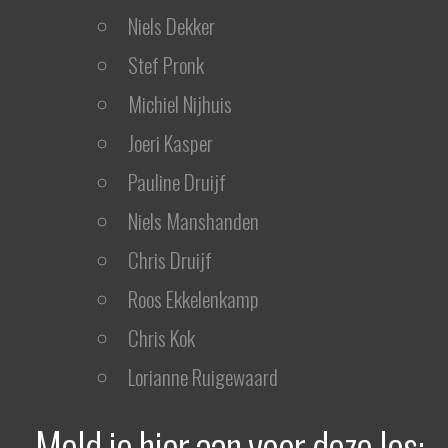
Niels Dekker
Stef Pronk
Michiel Nijhuis
Joeri Kasper
Pauline Druijf
Niels Manshanden
Chris Druijf
Roos Ekkelenkamp
Chris Kok
Lorianne Ruigewaard
Meld je hier aan voor deze les: