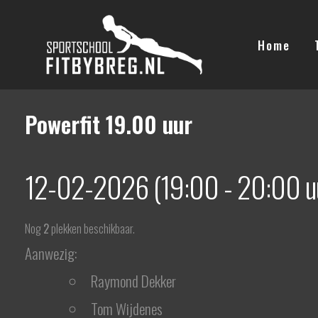
Ga
naar
Home
de
inhoud
Powerfit 19.00 uur
12-02-2026 (19:00 - 20:00 u
Nog
2
plekken beschikbaar.
Aanwezig:
Raymond Dekker
Tom Wijdenes