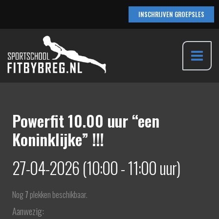
Ga
INSCHRIJVEN GROEPSLES
naar
de
inhoud
Main
Menu
Powerfit 10.00 uur “een
Koninklijke” !!!
27-04-2026 (10:00 - 11:00 uur)
Nog
7
plekken beschikbaar.
Aanwezig: