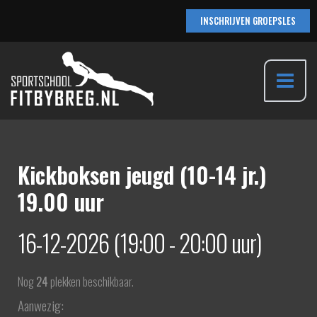
Ga
INSCHRIJVEN GROEPSLES
naar
de
inhoud
Main
Menu
Kickboksen jeugd (10-14 jr.)
19.00 uur
16-12-2026 (19:00 - 20:00 uur)
Nog
24
plekken beschikbaar.
Aanwezig: