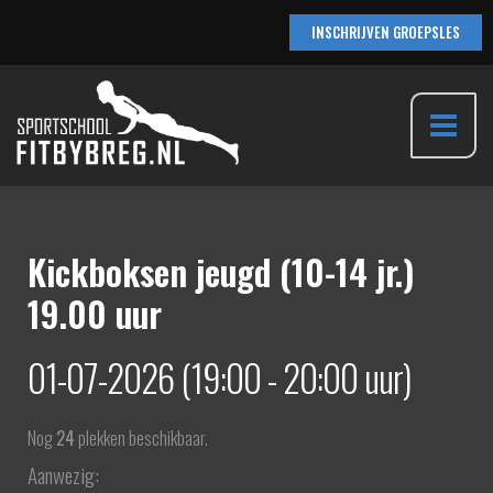
Ga
INSCHRIJVEN GROEPSLES
naar
de
inhoud
Main
Menu
Kickboksen jeugd (10-14 jr.)
19.00 uur
01-07-2026 (19:00 - 20:00 uur)
Nog
24
plekken beschikbaar.
Aanwezig: