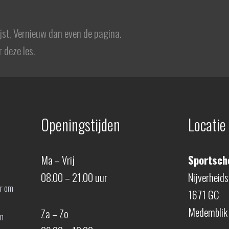
ijst, Vernieuw dan even de pagina.
 deze les.
Openingstijden
Locatie
Ma – Vrij
Sportscho
08.00 – 21.00 uur
Nijverheid
er om
1671 GC
Medemblik
Za – Zo
en