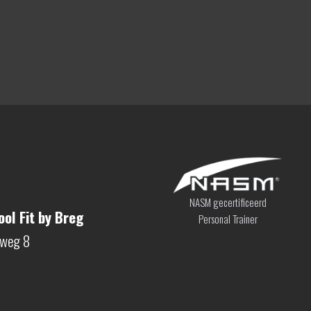
NASM gecertificeerd
ol Fit by Breg
Personal Trainer
sweg 8