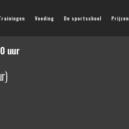
Trainingen
Voeding
De sportschool
Prijzen
00 uur
r)