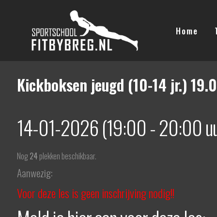
Ga
naar
Home
de
inhoud
Kickboksen jeugd (10-14 jr.) 19.
14-01-2026 (19:00 - 20:00 uu
Nog
24
plekken beschikbaar.
Aanwezig:
Voor deze les is geen inschrijving nodig!!