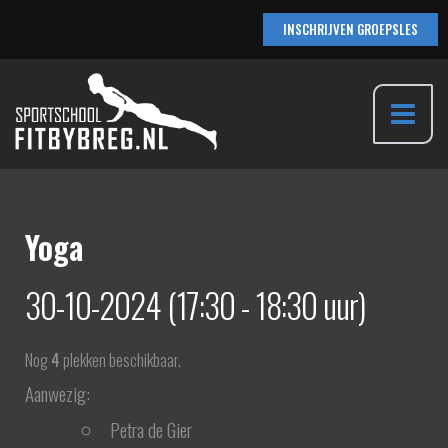
Ga
INSCHRIJVEN GROEPSLES
naar
de
inhoud
Main
Menu
Yoga
30-10-2024 (17:30 - 18:30 uur)
Nog
4
plekken beschikbaar.
Aanwezig:
Petra de Gier