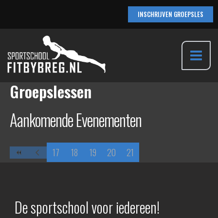
Ga
INSCHRIJVEN GROEPSLES
naar
de
inhoud
Main
Groepslessen
Menu
Aankomende Evenementen
17
18
19
20
21
De sportschool voor iedereen!